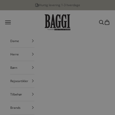
Spring til indhold
Hurtig levering 1-3 hverdage
BAGGI
Menu
Søg
Indkøbs
Dame
Herre
Børn
Rejseartikler
Tilbehør
Brands