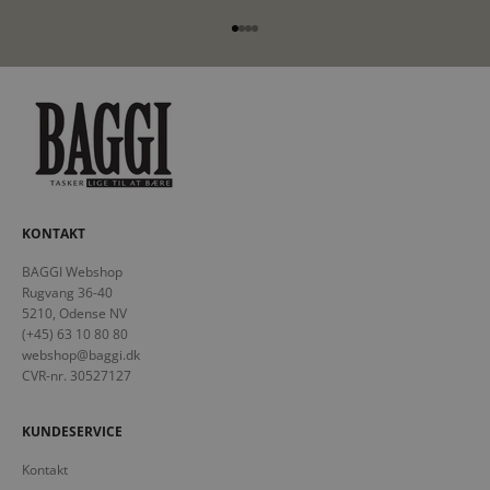
Gå til element 1
Gå til element 2
Gå til element 3
Gå til element 4
KONTAKT
BAGGI Webshop
Rugvang 36-40
5210, Odense NV
(+45) 63 10 80 80
webshop@baggi.dk
CVR-nr. 30527127
KUNDESERVICE
Kontakt