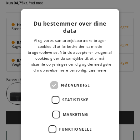
Du bestemmer over dine
Hovedlager
Få på lager
Stenhuggervej 10,
Odense M
data
Vi og vores samarbejdspartnere bruger
BAGGI Tarup Center
Få på lager
Rugvang 36,
Odense NV
cookies til at forbedre den samlede
brugeroplevelse. Når du accepterer brugen af
cookies giver du samtykke til, at vi må
BAGGI Nyborg
Få på lager
Vægtergade 1,
Nyborg
indsamle oplysninger om dig og dermed gøre
din oplevelse mere personlig.
Læs mere
Farve:
BLACK 12000
NØDVENDIGE
STATISTISKE
MARKETING
LÆG I KURV
FUNKTIONELLE