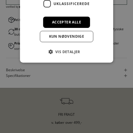
UKLASSIFICEREDE
Fri fragt v. køb over 499,00 kr.
│Levering 1-3 hverdage
ACCEPTER ALLE
30 dages fortrydelsesret
│Byt eller returner gratis i en af vores fysiske
butikker
KUN NØDVENDIGE
Prismatch
│Vi tilbyder landsdækkende prisgaranti. Læs mere under
vores FAQ
VIS DETALJER
Beskrivelse
Specifikationer
FRI FRAGT
v. køber over 499,-