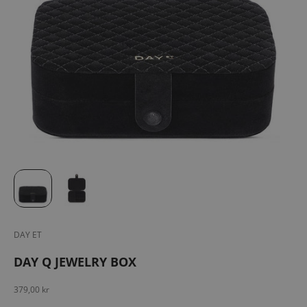
DAY ET
DAY Q JEWELRY BOX
Salgspris
379,00 kr