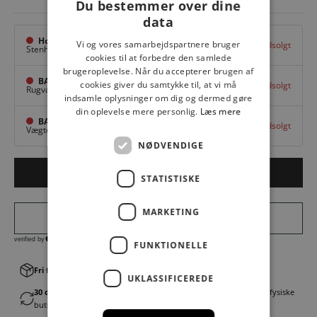
Du bestemmer over dine
data
Hovedlager
Vi og vores samarbejdspartnere bruger
Udsolgt
Stenhuggervej 10,
Odense M
cookies til at forbedre den samlede
brugeroplevelse. Når du accepterer brugen af
BAGGI Tarup Center
cookies giver du samtykke til, at vi må
Udsolgt
Rugvang 36,
Odense NV
indsamle oplysninger om dig og dermed gøre
din oplevelse mere personlig.
Læs mere
BAGGI Nyborg
Udsolgt
Vægtergade 1,
Nyborg
NØDVENDIGE
Udsolgt
STATISTISKE
MARKETING
FUNKTIONELLE
Fri fragt v. køb over 499,00 kr.
│Levering 1-3 hverdage
UKLASSIFICEREDE
30 dages fortrydelsesret
│Byt eller returner gratis i en af vores fysiske
butikker