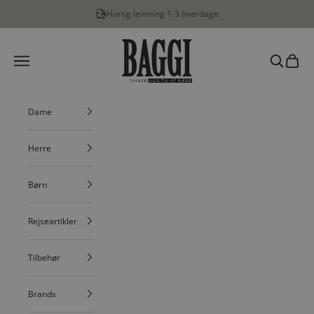
Spring til indhold
Hurtig levering 1-3 hverdage
BAGGI
Menu
Søg
Indkøbs
Dame
Herre
Børn
Rejseartikler
Tilbehør
Brands