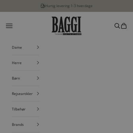
Spring til indhold
Hurtig levering 1-3 hverdage
BAGGI
Menu
Søg
Indkøbs
Dame
Herre
Børn
Rejseartikler
Tilbehør
Brands