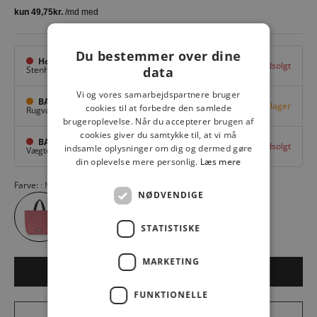
Du bestemmer over dine
Hovedlager
Udsolgt
data
Stenhuggervej 10,
Odense M
Vi og vores samarbejdspartnere bruger
BAGGI Tarup Center
Få på lager
cookies til at forbedre den samlede
Rugvang 36,
Odense NV
brugeroplevelse. Når du accepterer brugen af
cookies giver du samtykke til, at vi må
BAGGI Nyborg
Udsolgt
indsamle oplysninger om dig og dermed gøre
Vægtergade 1,
Nyborg
din oplevelse mere personlig.
Læs mere
Farve:
MAUVEWOOD 03097
NØDVENDIGE
STATISTISKE
MARKETING
LÆG I KURV
FUNKTIONELLE