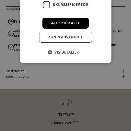
UKLASSIFICEREDE
Fri fragt v. køb over 499,00 kr.
│Levering 1-3 hverdage
ACCEPTER ALLE
30 dages fortrydelsesret
│Byt eller returner gratis i en af vores fysiske
butikker
KUN NØDVENDIGE
Prismatch
│Vi tilbyder landsdækkende prisgaranti. Læs mere under
vores FAQ
VIS DETALJER
Beskrivelse
Specifikationer
FRI FRAGT
v. køber over 499,-