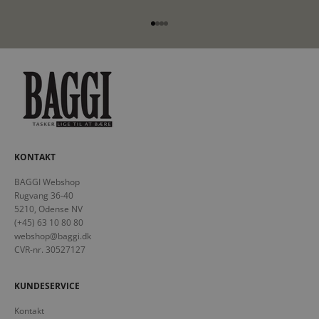
Gå til element 1
Gå til element 2
Gå til element 3
Gå til element 4
KONTAKT
BAGGI Webshop
Rugvang 36-40
5210, Odense NV
(+45) 63 10 80 80
webshop@baggi.dk
CVR-nr. 30527127
KUNDESERVICE
Kontakt