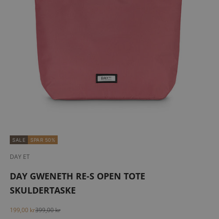
SALE
SPAR 50%
DAY ET
DAY GWENETH RE-S OPEN TOTE
SKULDERTASKE
Salgspris
Normalpris
199,00 kr
399,00 kr