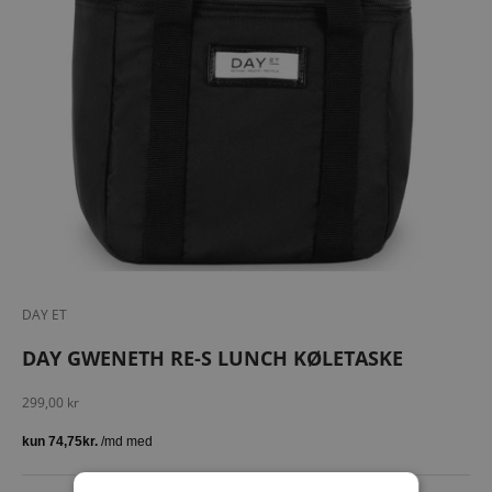
DAY ET
DAY GWENETH RE-S LUNCH KØLETASKE
Salgspris
299,00 kr