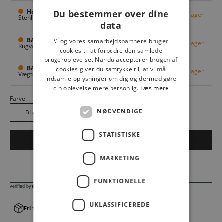
Hovedlager
Du bestemmer over dine
Få på lager
Stenhuggervej 10,
Odense M
data
BAGGI Tarup Center
Vi og vores samarbejdspartnere bruger
Få på lager
Rugvang 36,
Odense NV
cookies til at forbedre den samlede
brugeroplevelse. Når du accepterer brugen af
BAGGI Nyborg
cookies giver du samtykke til, at vi må
Få på lager
Vægtergade 1,
Nyborg
indsamle oplysninger om dig og dermed gøre
din oplevelse mere personlig.
Læs mere
Farve:
NØDVENDIGE
BLACK 12000
STATISTISKE
LÆG I KURV
MARKETING
FUNKTIONELLE
UKLASSIFICEREDE
Fri fragt v. køb over 499,00 kr.
│Levering 1-3 hverdage