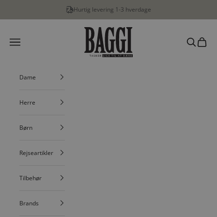
Spring til indhold
Hurtig levering 1-3 hverdage
BAGGI
Menu
Søg
Indkøbs
Dame
Herre
Børn
Rejseartikler
Tilbehør
Brands