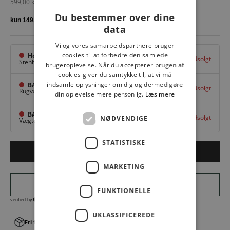
Salgspris
599,00 kr
Du bestemmer over dine
data
Vi og vores samarbejdspartnere bruger
cookies til at forbedre den samlede
Hovedlager
Udsolgt
Stenhuggervej 10,
Odense M
brugeroplevelse. Når du accepterer brugen af
cookies giver du samtykke til, at vi må
indsamle oplysninger om dig og dermed gøre
BAGGI Tarup Center
Udsolgt
Rugvang 36,
Odense NV
din oplevelse mere personlig.
Læs mere
BAGGI Nyborg
Udsolgt
NØDVENDIGE
Vægtergade 1,
Nyborg
STATISTISKE
Udsolgt
MARKETING
FUNKTIONELLE
UKLASSIFICEREDE
Fri fragt v. køb over 499,00 kr.
│Levering 1-3 hverdage