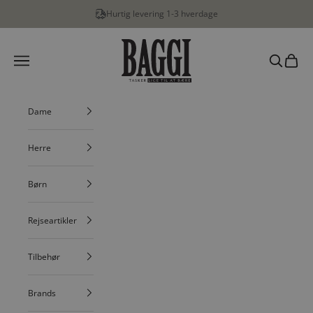
Spring til indhold
Hurtig levering 1-3 hverdage
BAGGI
Menu
Søg
Indkøbs
Dame
Herre
Børn
Rejseartikler
Tilbehør
Brands