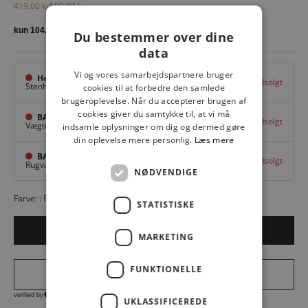
Salgspris
Normalpris
419,00 kr
599,00 kr
Du bestemmer over dine
data
Vi og vores samarbejdspartnere bruger
Hovedlager
Udsolgt
Stenhuggervej 10,
Odense M
cookies til at forbedre den samlede
brugeroplevelse. Når du accepterer brugen af
cookies giver du samtykke til, at vi må
BAGGI Nyborg
Udsolgt
Vægtergade 1,
Nyborg
indsamle oplysninger om dig og dermed gøre
din oplevelse mere personlig.
Læs mere
BAGGI Tarup Center
Udsolgt
Rugvang 36,
Odense NV
NØDVENDIGE
Farve:
FONDUE FUDGE 10913
STATISTISKE
Udsolgt
MARKETING
FUNKTIONELLE
UKLASSIFICEREDE