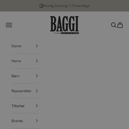
Spring til indhold
Hurtig levering 1-3 hverdage
BAGGI
Menu
Søg
Indkøbs
Dame
Herre
Børn
Rejseartikler
Tilbehør
Brands