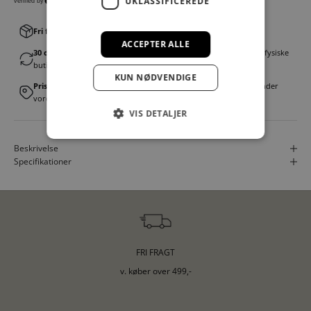
UKLASSIFICEREDE
Fri fragt v. køb over 499,00 kr.
│Levering 1-3 hverdage
ACCEPTER ALLE
30 dages fortrydelsesret
│Byt eller returner gratis i en af vores fysiske
butikker
KUN NØDVENDIGE
Prismatch
│Vi tilbyder landsdækkende prisgaranti. Læs mere under
vores FAQ
VIS DETALJER
Beskrivelse
Specifikationer
FRI FRAGT
v. køber over 499,-