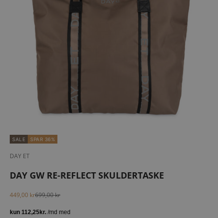
SALE
SPAR 36%
DAY ET
DAY GW RE-REFLECT SKULDERTASKE
Salgspris
Normalpris
449,00 kr
699,00 kr