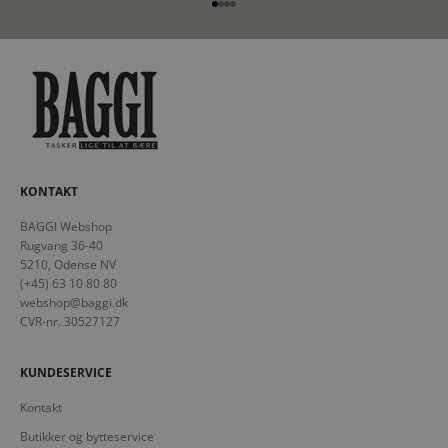
Gå til element 1
Gå til element 2
Gå til element 3
Gå til element 4
KONTAKT
BAGGI Webshop
Rugvang 36-40
5210, Odense NV
(+45) 63 10 80 80
webshop@baggi.dk
CVR-nr. 30527127
KUNDESERVICE
Kontakt
Butikker og bytteservice