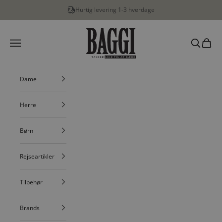
Spring til indhold
Hurtig levering 1-3 hverdage
BAGGI
Menu
Søg
Indkøbs
Dame
Herre
Børn
Rejseartikler
Tilbehør
Brands