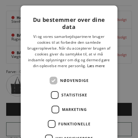
Hovedlager
Du bestemmer over dine
Udsolgt
Stenhuggervej 10,
Odense M
data
BAGGI Tarup Center
Vi og vores samarbejdspartnere bruger
Udsolgt
Rugvang 36,
Odense NV
cookies til at forbedre den samlede
brugeroplevelse. Når du accepterer brugen af
BAGGI Nyborg
cookies giver du samtykke til, at vi må
Udsolgt
Vægtergade 1,
Nyborg
indsamle oplysninger om dig og dermed gøre
din oplevelse mere personlig.
Læs mere
Farve:
CARIBOU 02916
NØDVENDIGE
STATISTISKE
MARKETING
Udsolgt
FUNKTIONELLE