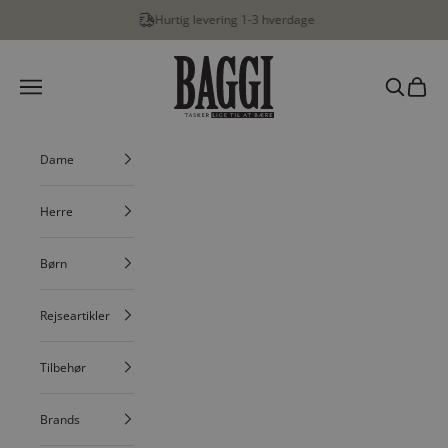
Spring til indhold
Hurtig levering 1-3 hverdage
BAGGI
Menu
Søg
Indkøbs
Dame
Herre
Børn
Rejseartikler
Tilbehør
Brands