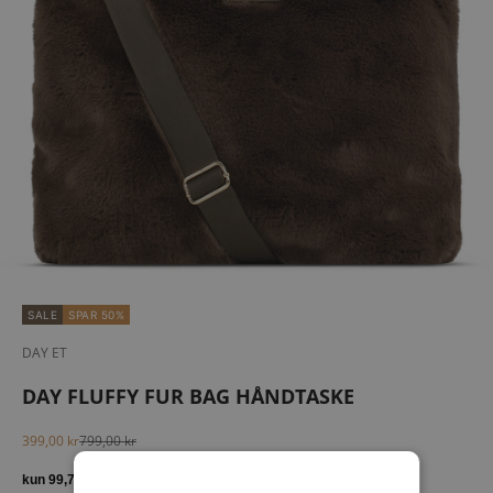
SALE
SPAR 50%
DAY ET
DAY FLUFFY FUR BAG HÅNDTASKE
Salgspris
Normalpris
399,00 kr
799,00 kr