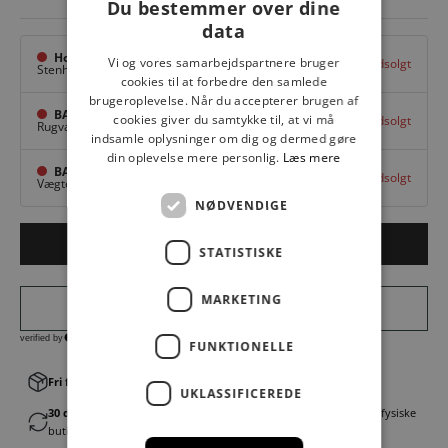
Du bestemmer over dine
data
Hovedlager
Vi og vores samarbejdspartnere bruger
Udsolgt
Stenhuggervej 10,
Odense M
cookies til at forbedre den samlede
brugeroplevelse. Når du accepterer brugen af
BAGGI Tarup Center
cookies giver du samtykke til, at vi må
Udsolgt
Rugvang 36,
Odense NV
indsamle oplysninger om dig og dermed gøre
din oplevelse mere personlig.
Læs mere
BAGGI Nyborg
Udsolgt
Vægtergade 1,
Nyborg
NØDVENDIGE
Udsolgt
STATISTISKE
MARKETING
FUNKTIONELLE
Fri fragt v. køb over 499,00 kr.
│Levering 1-3 hverdage
UKLASSIFICEREDE
30 dages fortrydelsesret
│Byt eller returner gratis i en af vores fysiske
butikker