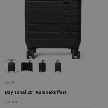
DAY ET
Day Tonal 20'' Kabinekuffert
Salgspris
999,00 kr