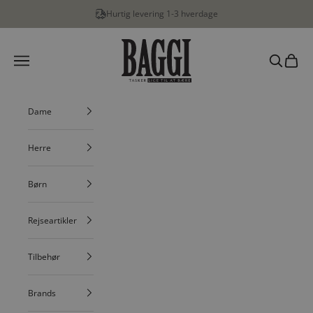
Spring til indhold
Hurtig levering 1-3 hverdage
BAGGI
Menu
Søg
Indkøbs
Dame
Herre
Børn
Rejseartikler
Tilbehør
Brands