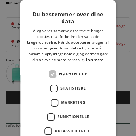
Du bestemmer over dine
data
Hovedlager
Udsolgt
Stenhuggervej 10,
Odense M
Vi og vores samarbejdspartnere bruger
cookies til at forbedre den samlede
BAGGI Tarup Center
brugeroplevelse. Når du accepterer brugen af
Udsolgt
Rugvang 36,
Odense NV
cookies giver du samtykke til, at vi må
indsamle oplysninger om dig og dermed gøre
din oplevelse mere personlig.
Læs mere
Farve:
Black 12000
NØDVENDIGE
STATISTISKE
Udsolgt
MARKETING
FUNKTIONELLE
UKLASSIFICEREDE