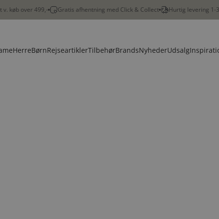
gt v. køb over 499,-
Gratis afhentning med Click & Collect
Hurtig levering 1-
ame
Herre
Børn
Rejseartikler
Tilbehør
Brands
Nyheder
Udsalg
Inspirati