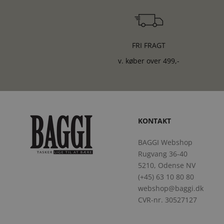
FRI FRAGT
v. køber over 499,-
KONTAKT
BAGGI Webshop
Rugvang 36-40
5210, Odense NV
(+45) 63 10 80 80
webshop@baggi.dk
CVR-nr. 30527127