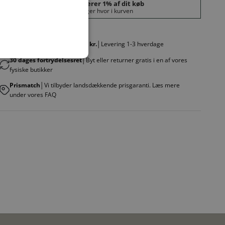
Fri fragt v. køb over 499,00 kr.
│Levering 1-3 hverdage
30 dages fortrydelsesret
│Byt eller returner gratis i en af vores
fysiske butikker
Prismatch
│Vi tilbyder landsdækkende prisgaranti. Læs mere
under vores FAQ