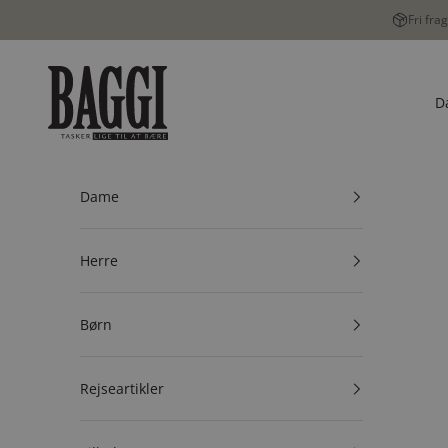
Spring til indhold
Fri fra
BAGGI
D
Dame
Herre
Børn
Rejseartikler