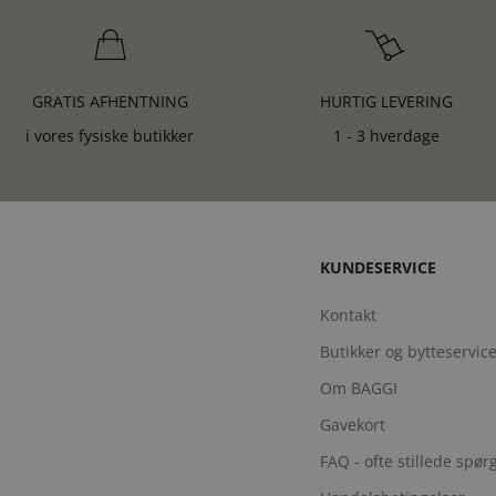
GRATIS AFHENTNING
HURTIG LEVERING
i vores fysiske butikker
1 - 3 hverdage
KUNDESERVICE
Kontakt
Butikker og bytteservic
Om BAGGI
Gavekort
FAQ - ofte stillede spø