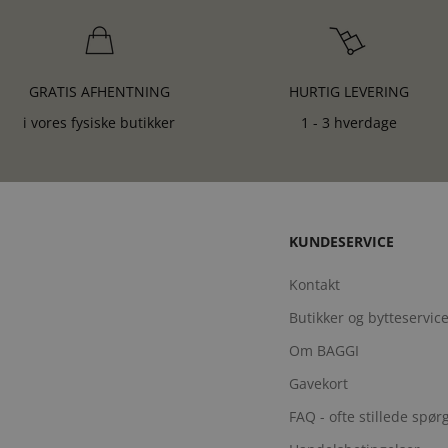
GRATIS AFHENTNING
HURTIG LEVERING
i vores fysiske butikker
1 - 3 hverdage
KUNDESERVICE
Kontakt
Butikker og bytteservic
Om BAGGI
Gavekort
FAQ - ofte stillede spø