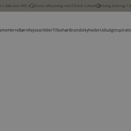
gt v. køb over 499,-
Gratis afhentning med Click & Collect
Hurtig levering 1-
ame
Herre
Børn
Rejseartikler
Tilbehør
Brands
Nyheder
Udsalg
Inspirati