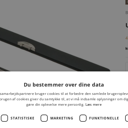
S
4
Du bestemmer over dine data
 samarbejdspartnere bruger cookies til at forbedre den samlede brugeroplev
brugen af cookies giver du samtykke til, at vi må indsamle oplysninger om d
gøre din oplevelse mere personlig.
Læs mere
STATISTISKE
MARKETING
FUNKTIONELLE