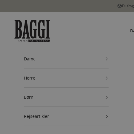
Spring til indhold
Fri fra
BAGGI
D
Dame
Herre
Børn
Rejseartikler