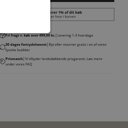
Fri fragt v. køb over 499,00 kr.
│Levering 1-3 hverdage
30 dages fortrydelsesret
│Byt eller returner gratis i en af vores
fysiske butikker
Prismatch
│Vi tilbyder landsdækkende prisgaranti. Læs mere
under vores FAQ