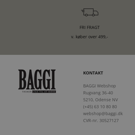
FRI FRAGT
v. køber over 499,-
KONTAKT
BAGGI Webshop
Rugvang 36-40
5210, Odense NV
(+45) 63 10 80 80
webshop@baggi.dk
CVR-nr. 30527127