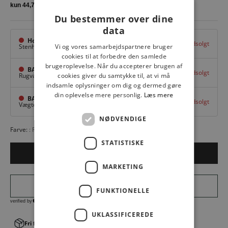
Du bestemmer over dine
data
Hovedlager
Udsolgt
Vi og vores samarbejdspartnere bruger
Stenhuggervej 10,
Odense M
cookies til at forbedre den samlede
brugeroplevelse. Når du accepterer brugen af
BAGGI Tarup Center
Udsolgt
cookies giver du samtykke til, at vi må
Rugvang 36,
Odense NV
indsamle oplysninger om dig og dermed gøre
din oplevelse mere personlig.
Læs mere
BAGGI Nyborg
Udsolgt
Vægtergade 1,
Nyborg
NØDVENDIGE
Farve:
Rosa
STATISTISKE
Udsolgt
MARKETING
FUNKTIONELLE
UKLASSIFICEREDE
Fri fragt v. køb over 499,00 kr.
│Levering 1-3 hverdage