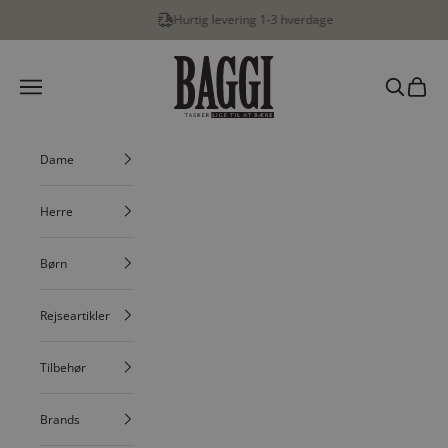
Spring til indhold
Hurtig levering 1-3 hverdage
…
BAGGI
Menu
Søg
Indkøbs
Dame
Herre
Børn
Rejseartikler
Tilbehør
Brands