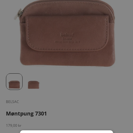
BELSAC
Møntpung 7301
Salgspris
179,00 kr