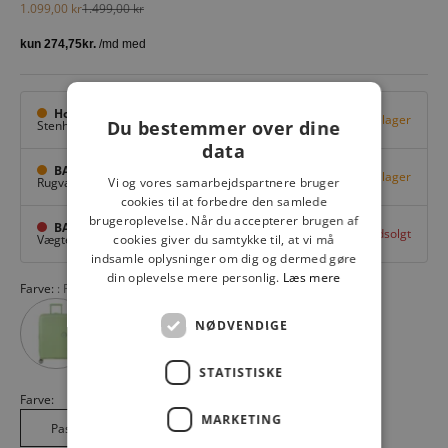
Salgspris
Normalpris
1.099,00 kr
1.499,00 kr
Hovedlager
Få på lager
Du bestemmer over dine
Stenhuggervej 10,
Odense M
data
BAGGI Tarup Center
Få på lager
Rugvang 36,
Odense NV
Vi og vores samarbejdspartnere bruger
cookies til at forbedre den samlede
brugeroplevelse. Når du accepterer brugen af
BAGGI Nyborg
Udsolgt
Vægtergade 1,
Nyborg
cookies giver du samtykke til, at vi må
indsamle oplysninger om dig og dermed gøre
din oplevelse mere personlig.
Læs mere
Farve:
Pastel Pink 8959
NØDVENDIGE
STATISTISKE
Farve:
MARKETING
Pastel Pink 8959