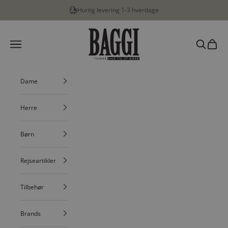
Spring til indhold
Hurtig levering 1-3 hverdage
BAGGI
Menu
Søg
Indkøbs
Dame
Herre
Børn
Rejseartikler
Tilbehør
Brands