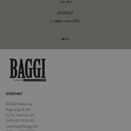
FRI FRAGT
v. køber over 499,-
Gå til element 1
Gå til element 2
Gå til element 3
Gå til element 4
KONTAKT
BAGGI Webshop
Rugvang 36-40
5210, Odense NV
(+45) 63 10 80 80
webshop@baggi.dk