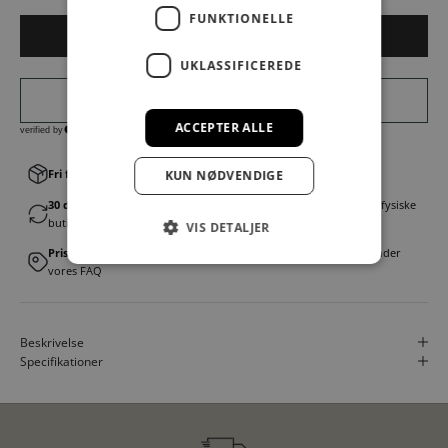
FUNKTIONELLE
LÆG I KURV
UKLASSIFICEREDE
ACCEPTER ALLE
Fri fragt v. køb over 499,00 kr.
│Levering 1-3 hverdage
KUN NØDVENDIGE
30 dages fortrydelsesret
│Byt eller returner gratis i en af vores fysiske
butikker
VIS DETALJER
Prismatch
│Vi tilbyder landsdækkende prisgaranti. Læs mere under
vores FAQ
Beskrivelse
Specifikationer