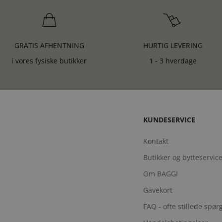
GRATIS AFHENTNING
HURTIG LEVERING
i vores fysiske butikker
1 - 3 hverdage
KUNDESERVICE
Kontakt
Butikker og bytteservic
Om BAGGI
Gavekort
FAQ - ofte stillede spø