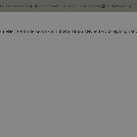
gt v. køb over 499,-
Gratis afhentning med Click & Collect
Hurtig levering 1-
ame
Herre
Børn
Rejseartikler
Tilbehør
Brands
Nyheder
Udsalg
Inspirati