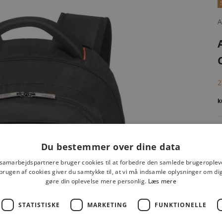
A
S
2
Du bestemmer over dine data
 samarbejdspartnere bruger cookies til at forbedre den samlede brugeroplev
brugen af cookies giver du samtykke til, at vi må indsamle oplysninger om d
gøre din oplevelse mere personlig.
Læs mere
STATISTISKE
MARKETING
FUNKTIONELLE