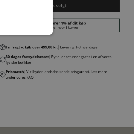
Udsolgt
Fri fragt v. køb over 499,00 kr.
│Levering 1-3 hverdage
30 dages fortrydelsesret
│Byt eller returner gratis i en af vores
fysiske butikker
Prismatch
│Vi tilbyder landsdækkende prisgaranti. Læs mere
under vores FAQ