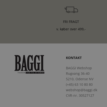
FRI FRAGT
v. køber over 499,-
KONTAKT
BAGGI Webshop
Rugvang 36-40
5210, Odense NV
(+45) 63 10 80 80
webshop@baggi.dk
CVR-nr. 30527127