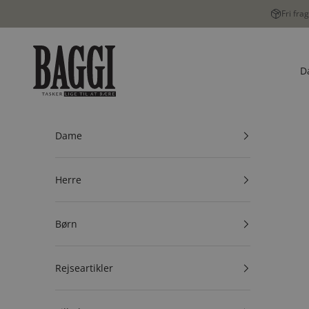
Spring til indhold
Fri fra
BAGGI
D
Dame
Herre
Børn
Rejseartikler