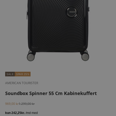
SALE
SPAR 25%
AMERICAN TOURISTER
Soundbox Spinner 55 Cm Kabinekuffert
Salgspris
Normalpris
969,00 kr
1.299,00 kr