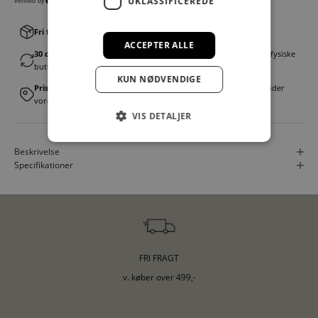
UKLASSIFICEREDE
Fri fragt v. køb over 499,00 kr.
│Levering 1-3 hverdage
ACCEPTER ALLE
30 dages fortrydelsesret
│Byt eller returner gratis i en af vores fysiske
butikker
KUN NØDVENDIGE
Prismatch
│Vi tilbyder landsdækkende prisgaranti. Læs mere under
vores FAQ
VIS DETALJER
Beskrivelse
Specifikationer
FRI FRAGT
v. køber over 499,-