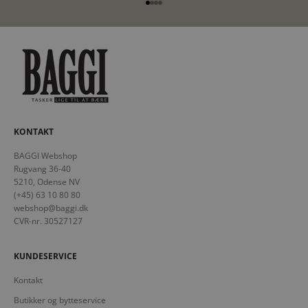
Gå til element 1
Gå til element 2
Gå til element 3
Gå til element 4
KONTAKT
BAGGI Webshop
Rugvang 36-40
5210, Odense NV
(+45) 63 10 80 80
webshop@baggi.dk
CVR-nr. 30527127
KUNDESERVICE
Kontakt
Butikker og bytteservice