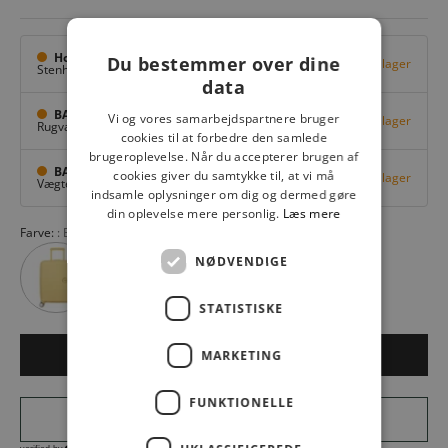
Hovedlager
Du bestemmer over dine
Få på lager
Stenhuggervej 10,
Odense M
data
BAGGI Tarup Center
Vi og vores samarbejdspartnere bruger
Få på lager
Rugvang 36,
Odense NV
cookies til at forbedre den samlede
brugeroplevelse. Når du accepterer brugen af
BAGGI Nyborg
cookies giver du samtykke til, at vi må
Få på lager
Vægtergade 1,
Nyborg
indsamle oplysninger om dig og dermed gøre
din oplevelse mere personlig.
Læs mere
Farve:
Bass Black 1027
NØDVENDIGE
STATISTISKE
MARKETING
LÆG I KURV
FUNKTIONELLE