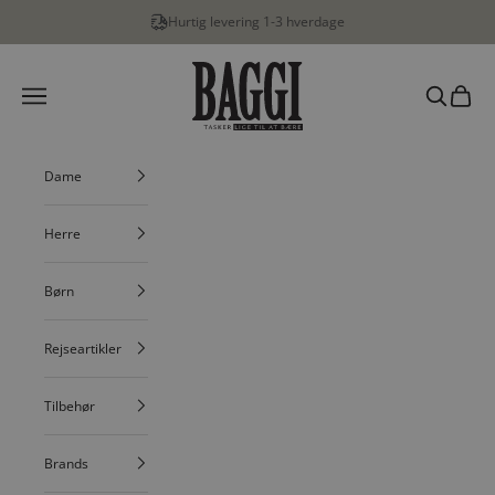
Spring til indhold
Hurtig levering 1-3 hverdage
BAGGI
Menu
Søg
Indkøbs
Dame
Herre
Børn
Rejseartikler
Tilbehør
Brands