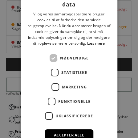
data
Hovedlager
Udsolgt
Stenhuggervej 10,
Odense M
Vi og vores samarbejdspartnere bruger
cookies til at forbedre den samlede
BAGGI Tarup Center
brugeroplevelse. Når du accepterer brugen af
Få på lager
Rugvang 36,
Odense NV
cookies giver du samtykke til, at vi må
indsamle oplysninger om dig og dermed gøre
BAGGI Nyborg
din oplevelse mere personlig.
Læs mere
Udsolgt
Vægtergade 1,
Nyborg
NØDVENDIGE
LÆG I KURV
STATISTISKE
MARKETING
FUNKTIONELLE
Fri fragt v. køb over 499,00 kr.
│Levering 1-3 hverdage
UKLASSIFICEREDE
30 dages fortrydelsesret
│Byt eller returner gratis i en af vores fysiske
butikker
Prismatch
│Vi tilbyder landsdækkende prisgaranti. Læs mere under
ACCEPTER ALLE
vores FAQ