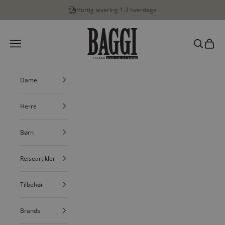
Spring til indhold
Hurtig levering 1-3 hverdage
BAGGI
Menu
Søg
Indkøbs
Dame
Herre
Børn
Rejseartikler
Tilbehør
Brands