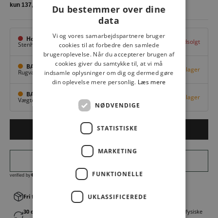
Du bestemmer over dine
data
Vi og vores samarbejdspartnere bruger
Hovedlager
Udsolgt
Stenhuggervej 10,
Odense M
cookies til at forbedre den samlede
brugeroplevelse. Når du accepterer brugen af
cookies giver du samtykke til, at vi må
BAGGI Tarup Center
Få på lager
Rugvang 36,
Odense NV
indsamle oplysninger om dig og dermed gøre
din oplevelse mere personlig.
Læs mere
BAGGI Nyborg
Få på lager
Vægtergade 1,
Nyborg
NØDVENDIGE
STATISTISKE
LÆG I KURV
MARKETING
FUNKTIONELLE
Fri fragt v. køb over 499,00 kr.
UKLASSIFICEREDE
│Levering 1-3 hverdage
30 dages fortrydelsesret
│Byt eller returner gratis i en af vores fysiske