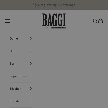
Spring til indhold
Hurtig levering 1-3 hverdage
BAGGI
Menu
Søg
Indkøbs
Dame
Herre
Børn
Rejseartikler
Tilbehør
Brands