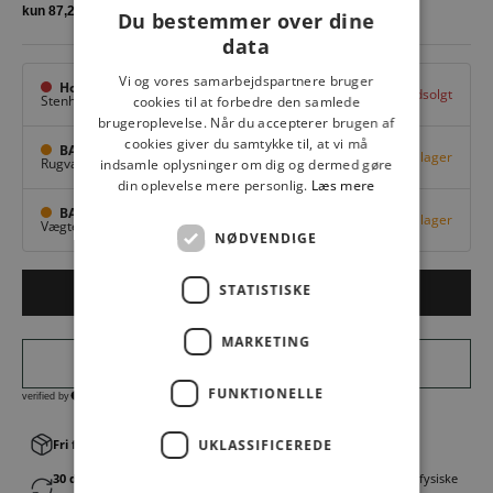
Du bestemmer over dine
data
Vi og vores samarbejdspartnere bruger
Hovedlager
Udsolgt
Stenhuggervej 10,
Odense M
cookies til at forbedre den samlede
brugeroplevelse. Når du accepterer brugen af
cookies giver du samtykke til, at vi må
BAGGI Tarup Center
Få på lager
Rugvang 36,
Odense NV
indsamle oplysninger om dig og dermed gøre
din oplevelse mere personlig.
Læs mere
BAGGI Nyborg
Få på lager
Vægtergade 1,
Nyborg
NØDVENDIGE
STATISTISKE
LÆG I KURV
MARKETING
FUNKTIONELLE
Fri fragt v. køb over 499,00 kr.
UKLASSIFICEREDE
│Levering 1-3 hverdage
30 dages fortrydelsesret
│Byt eller returner gratis i en af vores fysiske