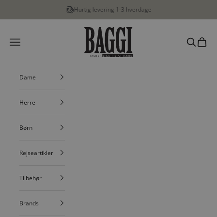
Spring til indhold
Hurtig levering 1-3 hverdage
BAGGI
Menu
Søg
Indkøbs
Dame
Herre
Børn
Rejseartikler
Tilbehør
Brands