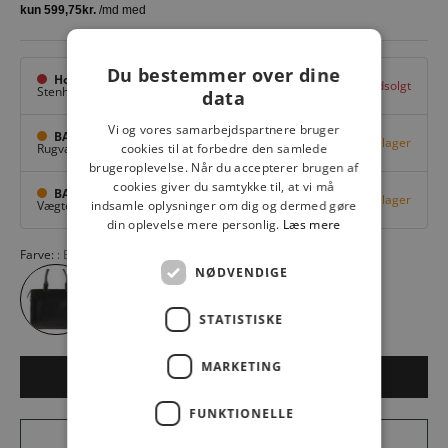
Du bestemmer over dine
Hovedlager
Udsolgt
Stenhuggervej 10,
Odense M
data
Vi og vores samarbejdspartnere bruger
BAGGI Tarup Center
Få på lager
Rugvang 36,
Odense NV
cookies til at forbedre den samlede
brugeroplevelse. Når du accepterer brugen af
cookies giver du samtykke til, at vi må
BAGGI Nyborg
Få på lager
Vægtergade 1,
Nyborg
indsamle oplysninger om dig og dermed gøre
din oplevelse mere personlig.
Læs mere
Farve:
BLACK
NØDVENDIGE
STATISTISKE
MARKETING
LÆG I KURV
FUNKTIONELLE