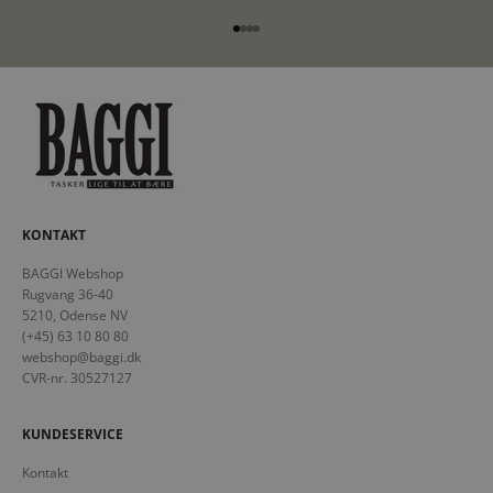
Gå til element 1
Gå til element 2
Gå til element 3
Gå til element 4
KONTAKT
BAGGI Webshop
Rugvang 36-40
5210, Odense NV
(+45) 63 10 80 80
webshop@baggi.dk
CVR-nr. 30527127
KUNDESERVICE
Kontakt