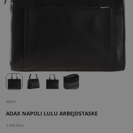
ADAX
ADAX NAPOLI LULU ARBEJDSTASKE
Salgspris
2.399,00 kr