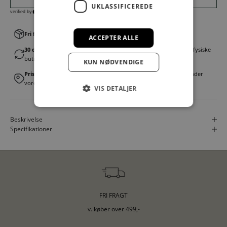
UKLASSIFICEREDE
Fri fragt v. køb over 499,00 kr.
│Levering 1-3 hverdage
ACCEPTER ALLE
30 dages fortrydelsesret
│Byt eller returner gratis i en af vores fysiske
butikker
KUN NØDVENDIGE
Prismatch
│Vi tilbyder landsdækkende prisgaranti. Læs mere under
vores FAQ
VIS DETALJER
Beskrivelse
Specifikationer
FRI FRAGT
v. køber over 499,-