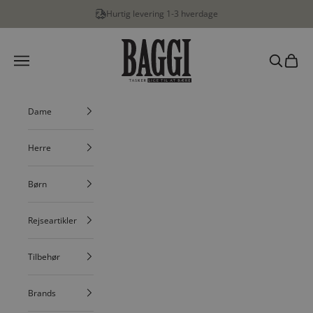
Spring til indhold
Hurtig levering 1-3 hverdage
BAGGI
Menu
Søg
Indkøbs
Dame
Herre
Børn
Rejseartikler
Tilbehør
Brands