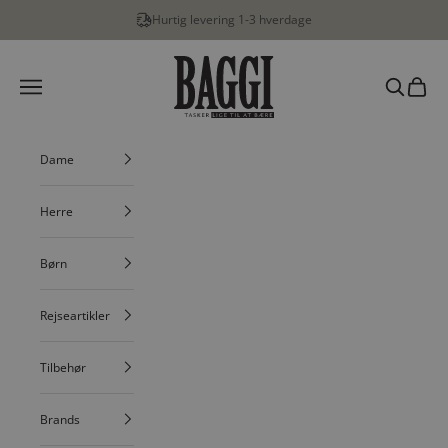
Spring til indhold
Hurtig levering 1-3 hverdage
BAGGI
Menu
Søg
Indkøbs
Dame
Herre
Børn
Rejseartikler
Tilbehør
Brands