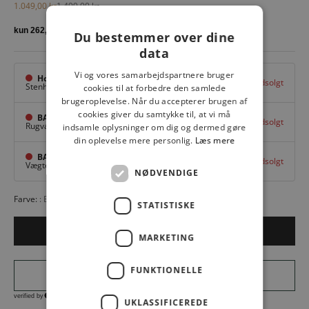
Salgspris
Normalpris
1.049,00 kr
1.499,00 kr
Du bestemmer over dine
data
Vi og vores samarbejdspartnere bruger
Hovedlager
Udsolgt
Stenhuggervej 10,
Odense M
cookies til at forbedre den samlede
brugeroplevelse. Når du accepterer brugen af
cookies giver du samtykke til, at vi må
BAGGI Tarup Center
Udsolgt
Rugvang 36,
Odense NV
indsamle oplysninger om dig og dermed gøre
din oplevelse mere personlig.
Læs mere
BAGGI Nyborg
Udsolgt
Vægtergade 1,
Nyborg
NØDVENDIGE
Farve:
BLACK
STATISTISKE
Udsolgt
MARKETING
FUNKTIONELLE
UKLASSIFICEREDE