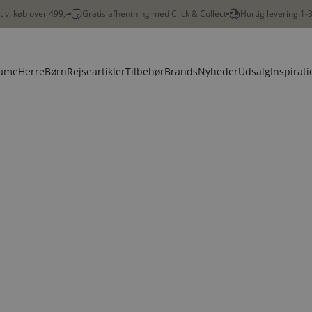
gt v. køb over 499,-
Gratis afhentning med Click & Collect
Hurtig levering 1-
ame
Herre
Børn
Rejseartikler
Tilbehør
Brands
Nyheder
Udsalg
Inspirati