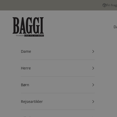
Spring til indhold
Fri fra
BAGGI
D
Dame
Herre
Børn
Rejseartikler