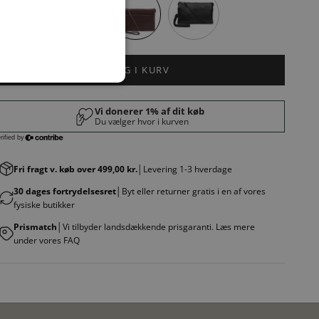
LÆG I KURV
Fri fragt v. køb over 499,00 kr.
│Levering 1-3 hverdage
30 dages fortrydelsesret
│Byt eller returner gratis i en af vores
fysiske butikker
Prismatch
│Vi tilbyder landsdækkende prisgaranti. Læs mere
under vores FAQ