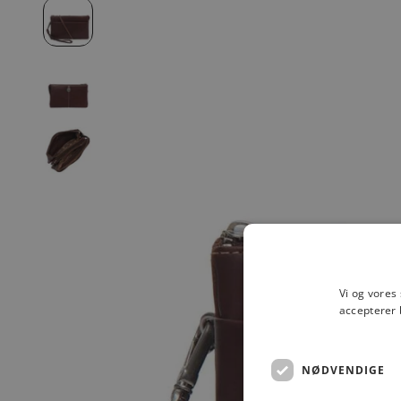
Vi og vores
accepterer 
NØDVENDIGE