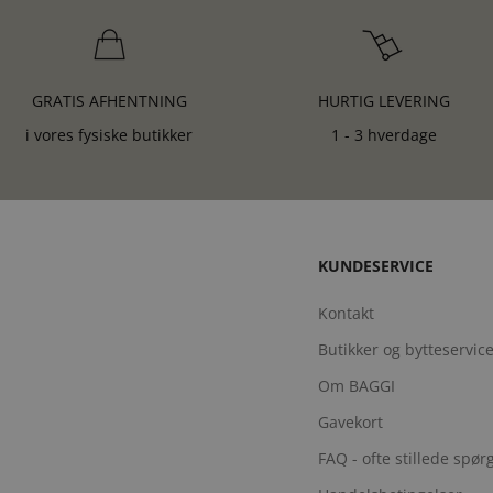
GRATIS AFHENTNING
HURTIG LEVERING
i vores fysiske butikker
1 - 3 hverdage
KUNDESERVICE
Kontakt
Butikker og bytteservic
Om BAGGI
Gavekort
FAQ - ofte stillede spø