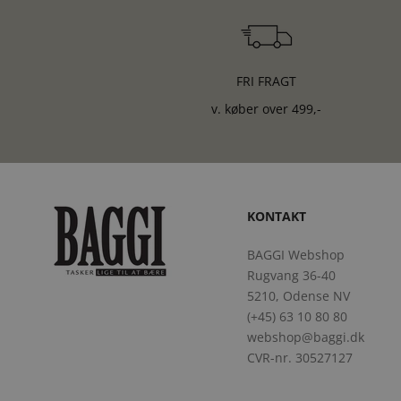
FRI FRAGT
v. køber over 499,-
KONTAKT
BAGGI Webshop
Rugvang 36-40
5210, Odense NV
(+45) 63 10 80 80
webshop@baggi.dk
CVR-nr. 30527127