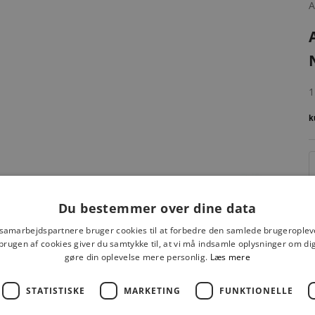
S
1
Du bestemmer over dine data
 samarbejdspartnere bruger cookies til at forbedre den samlede brugeroplev
brugen af cookies giver du samtykke til, at vi må indsamle oplysninger om d
gøre din oplevelse mere personlig.
Læs mere
STATISTISKE
MARKETING
FUNKTIONELLE
F