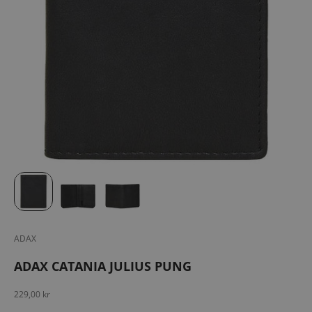
ADAX
ADAX CATANIA JULIUS PUNG
Salgspris
229,00 kr