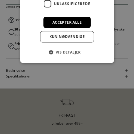
UKLASSIFICEREDE
Fri fragt v. køb over 499,00 kr.
│Levering 1-3 hverdage
ACCEPTER ALLE
30 dages fortrydelsesret
│Byt eller returner gratis i en af vores fysiske
butikker
KUN NØDVENDIGE
Prismatch
│Vi tilbyder landsdækkende prisgaranti. Læs mere under
vores FAQ
VIS DETALJER
Beskrivelse
Specifikationer
FRI FRAGT
v. køber over 499,-