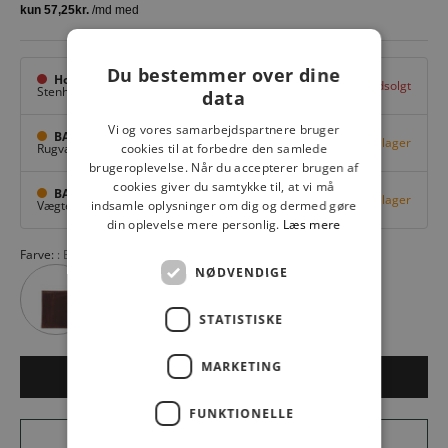
Du bestemmer over dine
Hovedlager
Udsolgt
Stenhuggervej 10,
Odense M
data
Vi og vores samarbejdspartnere bruger
BAGGI Tarup Center
Få på lager
Rugvang 36,
Odense NV
cookies til at forbedre den samlede
brugeroplevelse. Når du accepterer brugen af
cookies giver du samtykke til, at vi må
BAGGI Nyborg
Få på lager
Vægtergade 1,
Nyborg
indsamle oplysninger om dig og dermed gøre
din oplevelse mere personlig.
Læs mere
Farve:
BLACK
NØDVENDIGE
STATISTISKE
MARKETING
LÆG I KURV
FUNKTIONELLE