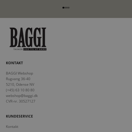
Gå til element 1
Gå til element 2
Gå til element 3
Gå til element 4
KONTAKT
BAGGI Webshop
Rugvang 36-40
5210, Odense NV
(+45) 63 10 80 80
webshop@baggi.dk
CVR-nr. 30527127
KUNDESERVICE
Kontakt