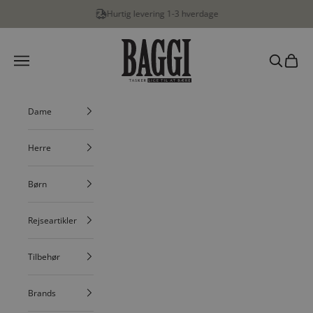
Spring til indhold
Hurtig levering 1-3 hverdage
BAGGI
Menu
Søg
Indkøbs
Dame
Herre
Børn
Rejseartikler
Tilbehør
Brands