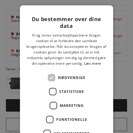
Hovedlager
Du bestemmer over dine
Udsolgt
Stenhuggervej 10,
Odense M
data
BAGGI Tarup Center
Vi og vores samarbejdspartnere bruger
Udsolgt
Rugvang 36,
Odense NV
cookies til at forbedre den samlede
brugeroplevelse. Når du accepterer brugen af
BAGGI Nyborg
cookies giver du samtykke til, at vi må
Få på lager
Vægtergade 1,
Nyborg
indsamle oplysninger om dig og dermed gøre
din oplevelse mere personlig.
Læs mere
Farve:
Bordeaux
NØDVENDIGE
STATISTISKE
MARKETING
LÆG I KURV
FUNKTIONELLE