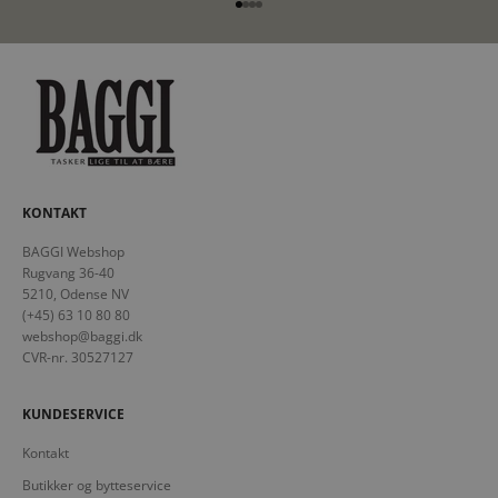
Gå til element 1
Gå til element 2
Gå til element 3
Gå til element 4
KONTAKT
BAGGI Webshop
Rugvang 36-40
5210, Odense NV
(+45) 63 10 80 80
webshop@baggi.dk
CVR-nr. 30527127
KUNDESERVICE
Kontakt
Butikker og bytteservice