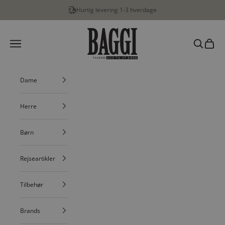
Spring til indhold
Hurtig levering 1-3 hverdage
BAGGI
Menu
Søg
Indkøbs
Dame
Herre
Børn
Rejseartikler
Tilbehør
Brands