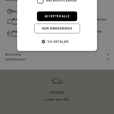
UKLASSIFICEREDE
Fri fragt v. køb over 499,00 kr.
│Levering 1-3 hverdage
ACCEPTER ALLE
30 dages fortrydelsesret
│Byt eller returner gratis i en af vores fysiske
butikker
KUN NØDVENDIGE
Prismatch
│Vi tilbyder landsdækkende prisgaranti. Læs mere under
vores FAQ
VIS DETALJER
Beskrivelse
Specifikationer
FRI FRAGT
v. køber over 499,-