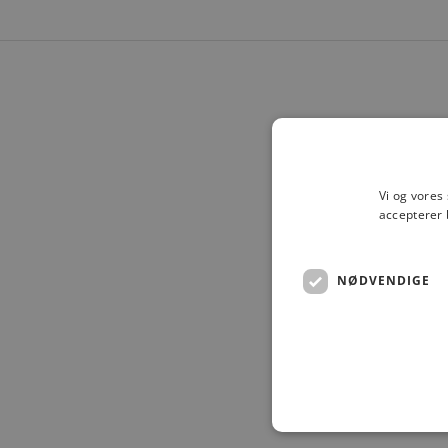
UDSOLGT
UDSOLGT
Vi og vores
accepterer 
NØDVENDIGE
RE:DESIGNED