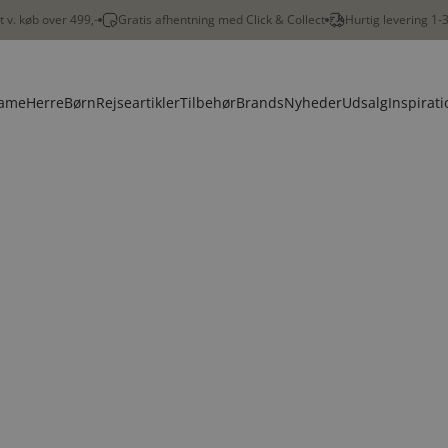
gt v. køb over 499,-
Gratis afhentning med Click & Collect
Hurtig levering 1-
ame
Herre
Børn
Rejseartikler
Tilbehør
Brands
Nyheder
Udsalg
Inspirati