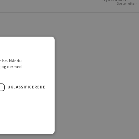
Sorter efter
else. Når du
ig og dermed
UKLASSIFICEREDE