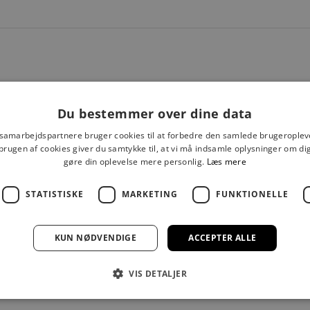
UDSOLGT
Du bestemmer over dine data
 samarbejdspartnere bruger cookies til at forbedre den samlede brugeroplev
brugen af cookies giver du samtykke til, at vi må indsamle oplysninger om d
gøre din oplevelse mere personlig.
Læs mere
STATISTISKE
MARKETING
FUNKTIONELLE
KUN NØDVENDIGE
ACCEPTER ALLE
RE:DESIGNED
RE:DESIGNED
VIS DETALJER