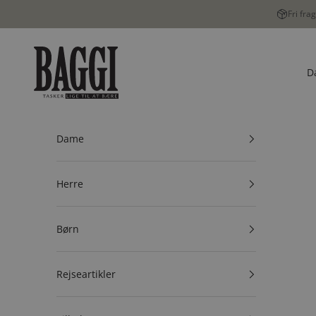
Spring til indhold
Fri fra
BAGGI
D
Dame
Herre
Børn
Rejseartikler