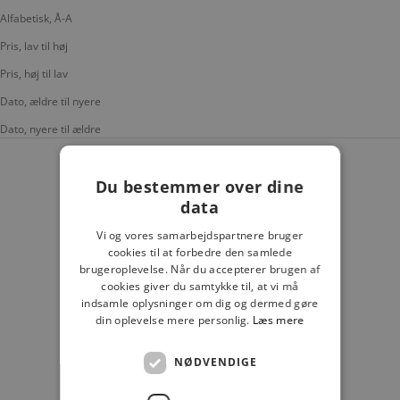
Alfabetisk, Å-A
Pris, lav til høj
Pris, høj til lav
Dato, ældre til nyere
Dato, nyere til ældre
UDSOLGT
Du bestemmer over dine
data
Vi og vores samarbejdspartnere bruger
cookies til at forbedre den samlede
brugeroplevelse. Når du accepterer brugen af
cookies giver du samtykke til, at vi må
indsamle oplysninger om dig og dermed gøre
din oplevelse mere personlig.
Læs mere
NØDVENDIGE
DAY ET
DAY GW RE-ARMOR AWAY