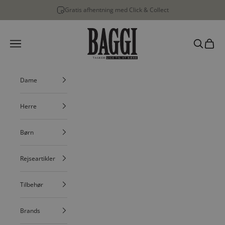
Spring til indhold
Gratis afhentning med Click & Collect
BAGGI
Menu
Søg
Indkøbs
Dame
Herre
Børn
Rejseartikler
Tilbehør
Brands