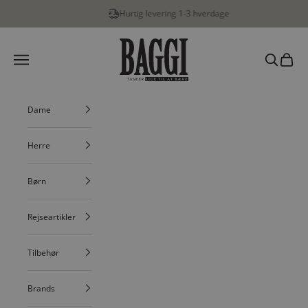
Spring til indhold
Hurtig levering 1-3 hverdage
BAGGI
Menu
Søg
Indkøbs
Dame
Herre
Børn
Rejseartikler
Tilbehør
Brands