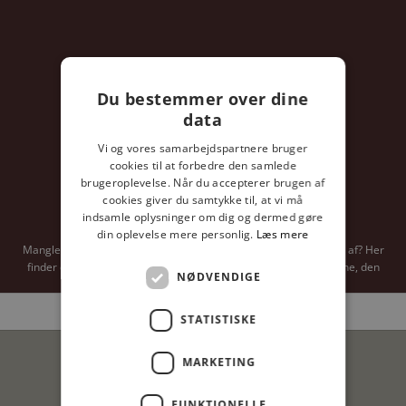
Du bestemmer over dine
data
Vi og vores samarbejdspartnere bruger
cookies til at forbedre den samlede
brugeroplevelse. Når du accepterer brugen af
cookies giver du samtykke til, at vi må
indsamle oplysninger om dig og dermed gøre
Gaveidéer
din oplevelse mere personlig.
Læs mere
Mangler du inspiration til ønskelisten eller gaven til en du holder af? Her
finder du gaver til hele familien - den studerende, den rejselystne, den
NØDVENDIGE
stilbevidste og den lille eventyrer.
Gaveidéer til hende
STATISTISKE
MARKETING
FUNKTIONELLE