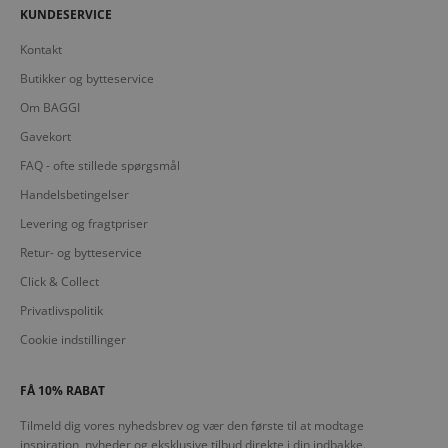
KUNDESERVICE
Kontakt
Butikker og bytteservice
Om BAGGI
Gavekort
FAQ - ofte stillede spørgsmål
Handelsbetingelser
Levering og fragtpriser
Retur- og bytteservice
Click & Collect
Privatlivspolitik
Cookie indstillinger
FÅ 10% RABAT
Tilmeld dig vores nyhedsbrev og vær den første til at modtage
inspiration, nyheder og eksklusive tilbud direkte i din indbakke.